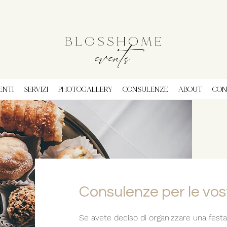
B L O S S H O M E
events
ENTI
SERVIZI
PHOTOGALLERY
CONSULENZE
ABOUT
CON
Consulenze per le vos
Se avete deciso di organizzare una fest