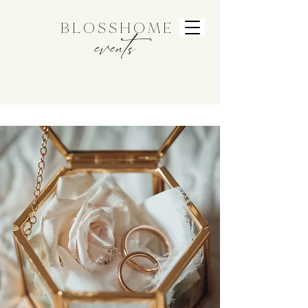
B L O S S H O M E
events