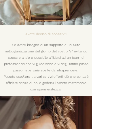
Avete deciso di sposarvi?
Se avete bisogno di un supporto e un aiuto
nell'organizzazione del giorno del vostro "si" evitando
stress e ansie è possibile affidarsi ad un team di
professionisti che vi guideranno e vi seguiranno passo
passo nelle varie scelte da intraprendere.
Potrete scegliere tra vari servizi offerti, ciò che conta è
affidarsi senza dubbi e godervi il vostro matrimonio
con spensieratezza.