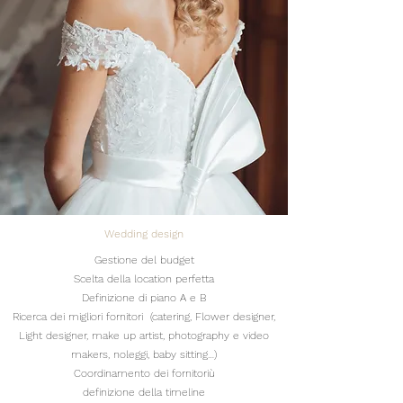
Wedding design
Gestione del budget
Scelta della location perfetta
Definizione di piano A e B
Ricerca dei migliori fornitori (catering, Flower designer,
Light designer, make up artist, photography e video
makers, noleggi, baby sitting…)
Coordinamento dei fornitoriù
definizione della timeline