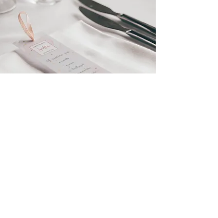
Vuoi rendere speciale la festa per il/la tuo/a
bambino/a ?
Il tuo bimbo festeggerà presto il battesimo? il suo
compleanno? o una festa tra amici?